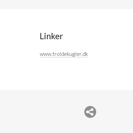
Linker
www.troldekugler.dk
Del nettside med andre