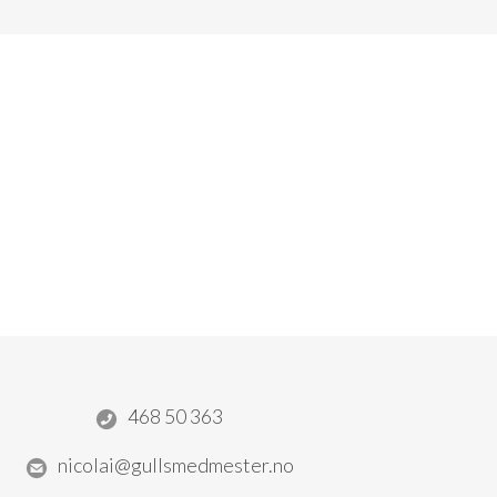
468 50 363
nicolai@gullsmedmester.no